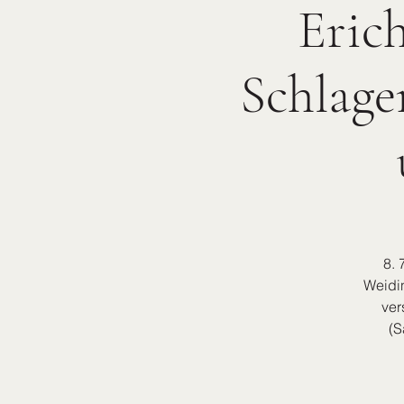
Eric
Schlage
8. 
Weidin
ver
(S