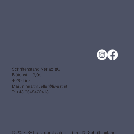
Schriftenstand Verlag eU
Blütenstr. 19/9b
4020 Linz
Mail:
ninaaltmueller@liwest.at
T: +43 6645422413
© 2024 By franz durst / atelier-durst für Schriftenstand