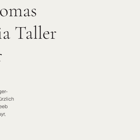
homas
a Taller
r
ger-
ürzlich
Leeb
yr,