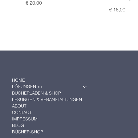
Preis
€ 20,00
Preis
€ 16,00
HOME
LÖSUNGEN >>
BÜCHERLADEN & SHOP
LESUNGEN & VERANSTALTUNGEN
ABOUT
CONTACT
IMPRESSUM
BLOG
BÜCHER-SHOP