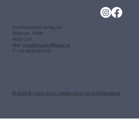
Schriftenstand Verlag eU
Blütenstr. 19/9b
4020 Linz
Mail:
ninaaltmueller@liwest.at
T: +43 6645422413
© 2024 By franz durst / atelier-durst für Schriftenstand
DSGVO