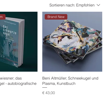
Sortieren nach:
Empfohlen
am
Brand New
gwiesner; das
Beni Altmüller; Schneekugel und
el - autobiografische
Plasma, Kunstbuch
Preis
€ 43,00