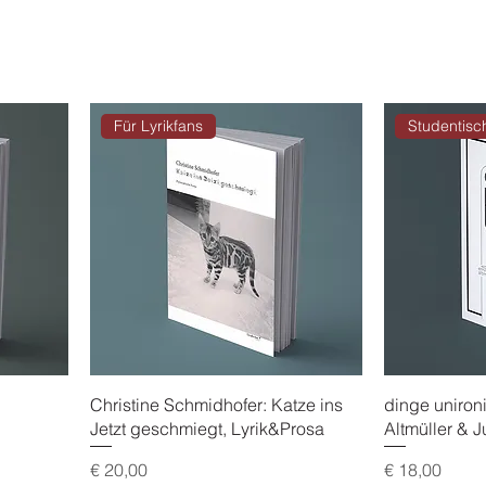
Für Lyrikfans
Studentisch
Christine Schmidhofer: Katze ins
dinge uniron
Jetzt geschmiegt, Lyrik&Prosa
Altmüller & J
Preis
Preis
€ 20,00
€ 18,00