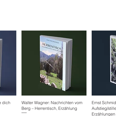
e dich
Walter Wagner: Nachrichten vom
Ernst Schmidh
Berg – Herrentisch, Erzählung
Aufstieg/still
Erzählungen