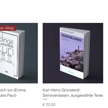
er Alltag
isch tun (Emma
Karl Heinz Grünsteidl:
ules Paul)
Seinsverlassen, ausgewählte Texte
Preis
€ 22,00