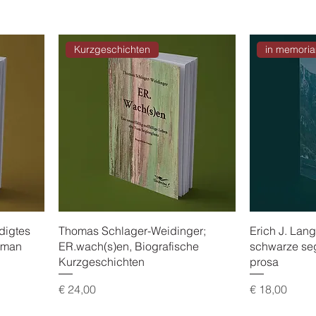
Kurzgeschichten
in memori
digtes
Thomas Schlager-Weidinger;
Erich J. Lan
oman
ER.wach(s)en, Biografische
schwarze seg
Kurzgeschichten
prosa
Preis
Preis
€ 24,00
€ 18,00